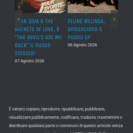
o I
JOHN DIVA & THE
FELINE MELINDA,
BELP
n?”
ROCKETS OF LOVE, è
annunciano il
i lav
al
“The Devil’s Got My
nuovo EP
disco
Back” il nuovo
2027
06 Agosto 2026
singolo!
05 Ago
07 Agosto 2026
È vietato copiare, riprodurre, ripubblicare, pubblicare,
visualizzare pubblicamente, codificare, tradurre, trasmettere o
distribuire qualsiasi parte o contenuto di questo articolo senza