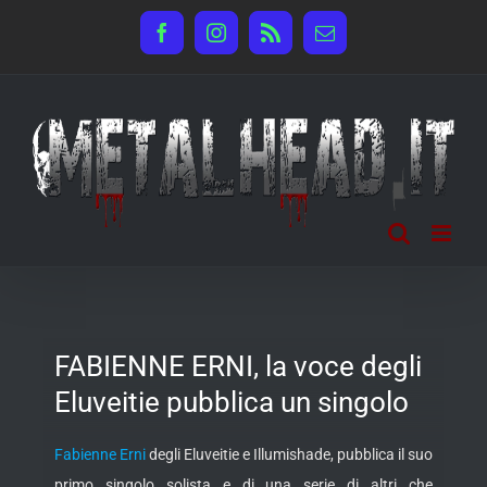
Salta
Facebook
Instagram
Rss
Email
al
contenuto
FABIENNE ERNI, la voce degli
Eluveitie pubblica un singolo
Fabienne Erni
degli Eluveitie e Illumishade, pubblica il suo
primo singolo solista e di una serie di altri che