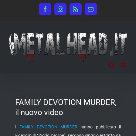
Salta
Facebook
Instagram
Rss
Email
al
contenuto
FAMILY DEVOTION MURDER,
il nuovo video
I
FAMILY DEVOTION MURDER
hanno pubblicato il
videoclip di “World Decline”, secondo singolo estratto da