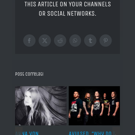
THIS ARTICLE ON YOUR CHANNELS
OR SOCIAL NETWORKS.
Facebook
X
Reddit
WhatsApp
Tumblr
Pinterest
Post correlati
ARDS,
ANNA VON
AVULSED, “Why Do I
JOHN 