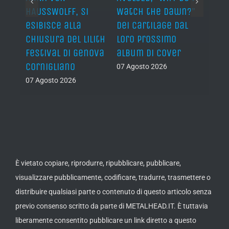
lo
HAUSSWOLFF, si
Watch the Dawn?”
ROCKE
esibisce alla
dei Cartilage dal
“The 
chiusura del Lilith
loro prossimo
Back”
Festival di Genova
album di cover
sing
Cornigliano
07 Agosto 2026
07 Ago
07 Agosto 2026
È vietato copiare, riprodurre, ripubblicare, pubblicare,
visualizzare pubblicamente, codificare, tradurre, trasmettere o
distribuire qualsiasi parte o contenuto di questo articolo senza
previo consenso scritto da parte di METALHEAD.IT. È tuttavia
liberamente consentito pubblicare un link diretto a questo