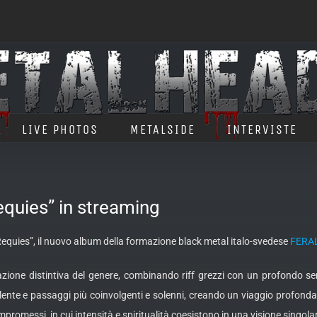
LIVE PHOTOS
METALSIDE
INTERVISTE
equies” in streaming
equies”, il nuovo album della formazione black metal italo-svedese
FERA
tazione distintiva del genere, combinando riff grezzi con un profondo sen
iolente e passaggi più coinvolgenti e solenni, creando un viaggio profond
omessi, in cui intensità e spiritualità coesistono in una visione singola