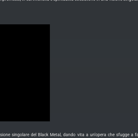
one singolare del Black Metal, dando vita a un’opera che sfugge a fac