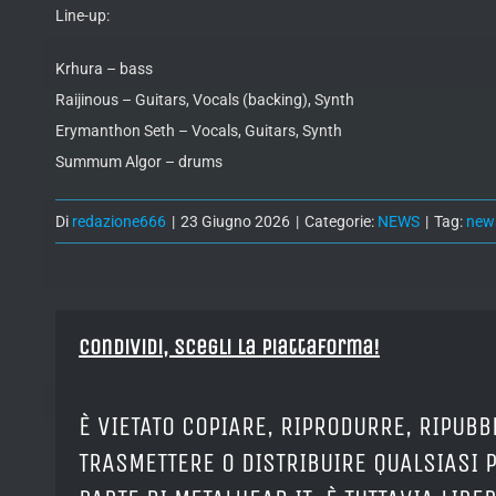
Line-up:
Krhura – bass
Raijinous – Guitars, Vocals (backing), Synth
Erymanthon Seth – Vocals, Guitars, Synth
Summum Algor – drums
Di
redazione666
|
23 Giugno 2026
|
Categorie:
NEWS
|
Tag:
new
Condividi, Scegli la piattaforma!
È VIETATO COPIARE, RIPRODURRE, RIPUBB
TRASMETTERE O DISTRIBUIRE QUALSIASI 