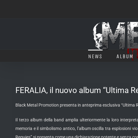
Salta
al
contenuto
NEWS
ALBUM
FERALIA, il nuovo album “Ultima R
Black Metal Promotion presenta in anteprima esclusiva “Ultima R
Il terzo album della band amplia ulteriormente la loro interpre
memoria e il simbolismo antico, l’album oscilla tra esplosioni v
Requies” si presenta come una dichiarazione potente e senza compr