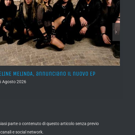
ELINE MELINDA, annunciano il nuovo EP
BELPH
attes
6 Agosto 2026
05 Ago
lsiasi parte o contenuto di questo articolo senza previo
canali e social network.