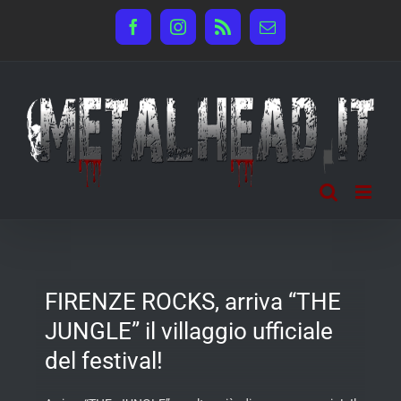
Salta
Facebook
Instagram
Rss
Email
al
contenuto
FIRENZE ROCKS, arriva “THE
JUNGLE” il villaggio ufficiale
del festival!