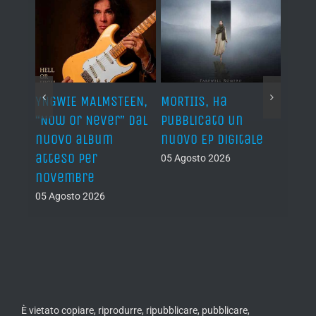
YNGWIE MALMSTEEN,
MORTIIS, ha
ROAD 
non
“Now Or Never” dal
pubblicato un
camb
nuovo album
nuovo EP digitale
il 13
atteso per
05 Agosto 2026
05 Ago
novembre
05 Agosto 2026
È vietato copiare, riprodurre, ripubblicare, pubblicare,