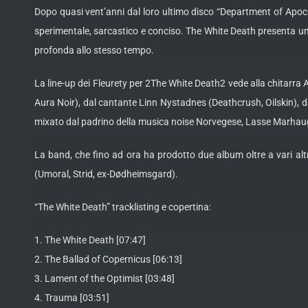
Dopo quasi vent’anni dal loro ultimo disco “Department of Apoca
sperimentale, sarcastico e conciso. The White Death presenta una
profonda allo stesso tempo.
La line-up dei Fleurety per 2The White Death2 vede alla chitarra 
Aura Noir), dal cantante Linn Nystadnes (Deathcrush, Oilskin), da
mixato dal padrino della musica noise Norvegese, Lasse Marhaug. 
La band, che fino ad ora ha prodotto due album oltre a vari alt
(Umoral, Strid, ex-Dødheimsgard).
“The White Death” tracklisting e copertina:
1. The White Death [07:47]
2. The Ballad of Copernicus [06:13]
3. Lament of the Optimist [03:48]
4. Trauma [03:51]