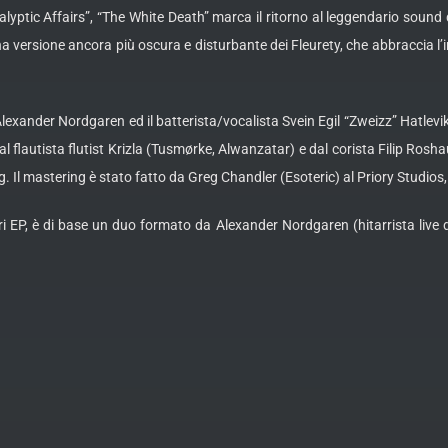
lyptic Affairs”, “The White Death” marca il ritorno al leggendario soun
 versione ancora più oscura e disturbante dei Fleurety, che abbraccia l’i
Alexander Nordgaren ed il batterista/vocalista Svein Egil “Zweizz” Hatlev
l flautista flutist Krizla (Tusmørke, Alwanzatar) e dal corista Filip Ros
Il mastering è stato fatto da Greg Chandler (Esoteric) al Priory Studios,
ri EP, è di base un duo formato da Alexander Nordgaren (hitarrista live