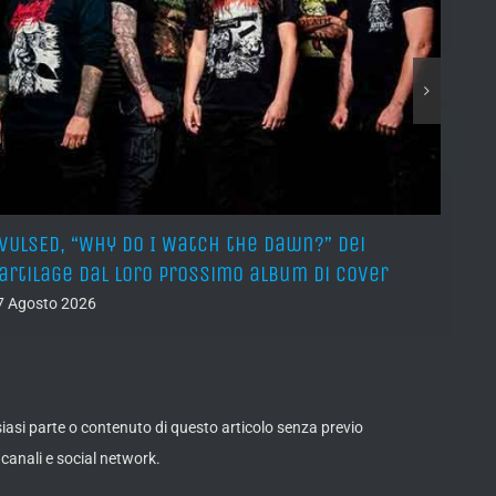
VULSED, “Why Do I Watch the Dawn?” dei
JOHN 
artilage dal loro prossimo album di cover
Got M
7 Agosto 2026
07 Ago
lsiasi parte o contenuto di questo articolo senza previo
canali e social network.