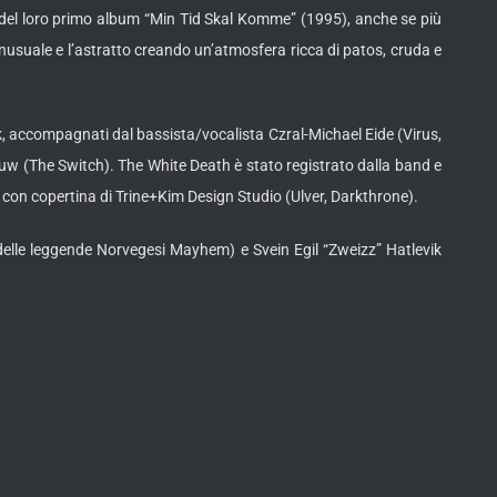
d del loro primo album “Min Tid Skal Komme” (1995), anche se più
nusuale e l’astratto creando un’atmosfera ricca di patos, cruda e
ik, accompagnati dal bassista/vocalista Czral-Michael Eide (Virus,
hauw (The Switch). The White Death è stato registrato dalla band e
 con copertina di Trine+Kim Design Studio (Ulver, Darkthrone).
 delle leggende Norvegesi Mayhem) e Svein Egil “Zweizz” Hatlevik