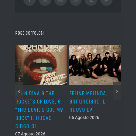
Facebook
X
Reddit
WhatsApp
Tumblr
Pinterest
Post correlati
o I
JOHN DIVA & THE
FELINE MELINDA,
BELP
n?”
ROCKETS OF LOVE, è
annunciano il
i lav
al
“The Devil’s Got My
nuovo EP
disco
Back” il nuovo
2027
06 Agosto 2026
singolo!
05 Ago
07 Agosto 2026