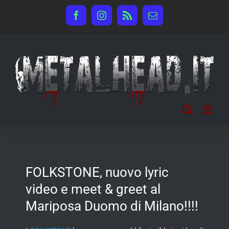
Salta
Facebook
Instagram
Rss
Email
al
contenuto
FOLKSTONE, nuovo lyric
video e meet & greet al
Mariposa Duomo di Milano!!!!