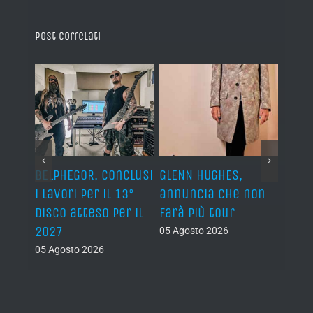
Post correlati
BELPHEGOR, conclusi
GLENN HUGHES,
YNGW
i lavori per il 13°
annuncia che non
“Now
disco atteso per il
farà più tour
nuov
2027
atte
05 Agosto 2026
nove
05 Agosto 2026
05 Ago