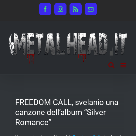
Salta
Facebook
Instagram
Rss
Email
al
contenuto
FREEDOM CALL, svelanio una
canzone dell’album “Silver
Romance”