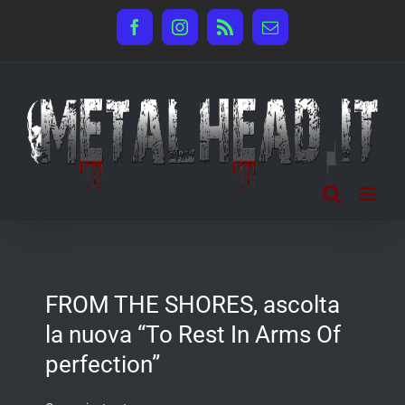
Salta
Facebook
Instagram
Rss
Email
al
contenuto
FROM THE SHORES, ascolta
la nuova “To Rest In Arms Of
perfection”