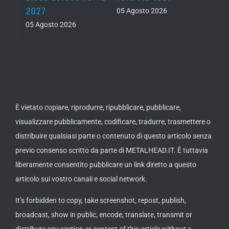
2027
atte
05 Agosto 2026
nove
05 Agosto 2026
05 Ago
È vietato copiare, riprodurre, ripubblicare, pubblicare,
visualizzare pubblicamente, codificare, tradurre, trasmettere o
distribuire qualsiasi parte o contenuto di questo articolo senza
previo consenso scritto da parte di METALHEAD.IT. È tuttavia
liberamente consentito pubblicare un link diretto a questo
articolo sui vostro canali e social network.
It’s forbidden to copy, take screenshot, repost, publish,
broadcast, show in public, encode, translate, transmit or
distribute any section or content of this article without a