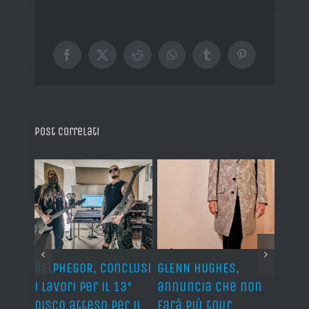
Facebook
X
Reddit
WhatsApp
Tumblr
Pinterest
Post correlati
BELPHEGOR, conclusi
GLENN HUGHES,
YNGW
i lavori per il 13°
annuncia che non
“Now
disco atteso per il
farà più tour
nuov