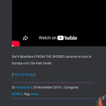
Dal 9 dicembre i FROM THE SHORES saranno in tour in
Europa con i Six Feet Under.
(
First Of All Ag.
)
Di
redazione
|
25 Novembre 2016
|
Categorie:
NEWS
|
Tag:
news