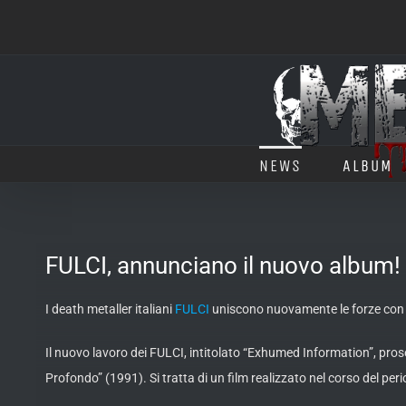
Salta
al
contenuto
NEWS
ALBUM
FULCI, annunciano il nuovo album! 
I death metaller italiani
FULCI
uniscono nuovamente le forze co
Il nuovo lavoro dei FULCI, intitolato “Exhumed Information”, pros
Profondo” (1991). Si tratta di un film realizzato nel corso del pe