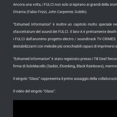
Ancora una volta, i FULCI non solo si ispirano ai grandi della st
Ottanta (Fabio Frizzi, John Carpenter, Goblin).
“Exhumed Information” è inoltre un capitolo molto speciale nel
sfaccettature del sound dei FULCI. Il lato-A è prettamente death 
i FULCI dall’anonimo progetto electro / soundtrack TV-CRIMES. Qu
destabilizzanti con melodie più orecchiabili capaci di imprimersi 
“Exhumed Information” è stato registrato presso i Till Deaf Recor
firma di SoloMacello (Sadist, Elvenking, Black Rainbows), mentre 
Il singolo “Glass” rappresenta il primo assaggio della collaboraz
Il video del singolo “Glass”: