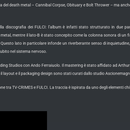
oria del death metal – Cannibal Corpse, Obituary e Bolt Thrower – ma anch
la discografia dei FULCI: l’album è infatti stato strutturato in due p
metal, mentre il lato-B è stato concepito come la colonna sonora di un fi
esto lato in particolare infonde un riverberante senso di inquietudine, 
subito nel sistema nervoso.
ding Studios con Ando Ferraiuolo. Il mastering è stato affidato ad Arthur
il layout e il packaging design sono stati curati dallo studio Ascionemagr
ione tra TV-CRIMES e FULCI. La traccia è ispirata da uno degli elementi chi