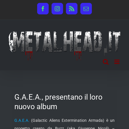
Salta
Facebook
Instagram
Rss
Email
al
contenuto
G.A.E.A., presentano il loro
nuovo album
G.A.E.A.
(Galactic Aliens Extermination Armada) è un
progetto creato da Buzz (aka Giuseppe Nicolò –