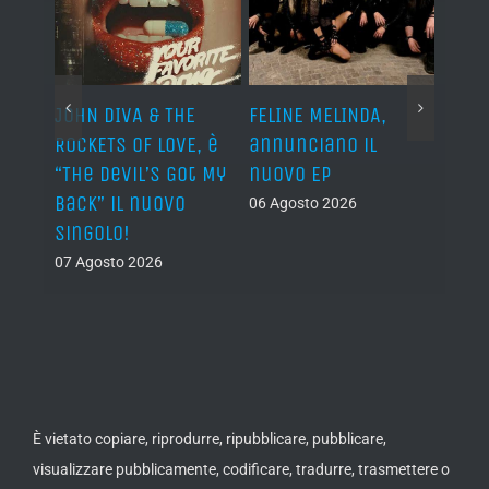
o I
JOHN DIVA & THE
FELINE MELINDA,
BELP
n?”
ROCKETS OF LOVE, è
annunciano il
i lav
al
“The Devil’s Got My
nuovo EP
disco
Back” il nuovo
2027
06 Agosto 2026
singolo!
05 Ago
07 Agosto 2026
È vietato copiare, riprodurre, ripubblicare, pubblicare,
visualizzare pubblicamente, codificare, tradurre, trasmettere o