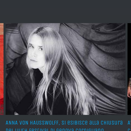
ANNA VON HAUSSWOLFF, si esibisce alla chiusura
A
del Lilith Festival di Genova Cornigliano
C