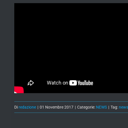
Di
redazione
|
01 Novembre 2017
|
Categorie:
NEWS
|
Tag:
new