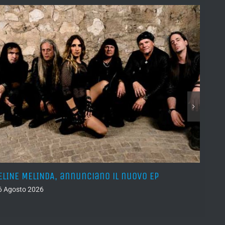
ELINE MELINDA, annunciano il nuovo EP
BELPH
attes
6 Agosto 2026
05 Ago