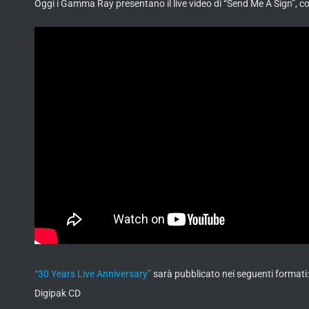
Oggi i Gamma Ray presentano il live video di “Send Me A Sign”, co
“30 Years Live Anniversary”
sarà pubblicato nei seguenti formati:
Digipak CD