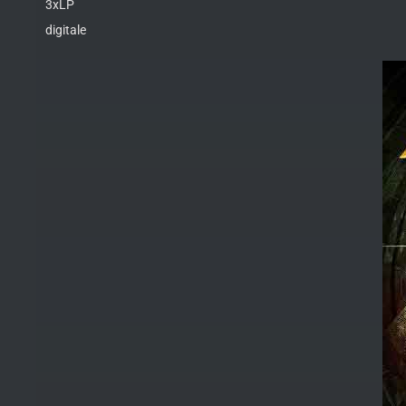
3xLP
digitale