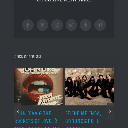
Facebook
X
Reddit
WhatsApp
Tumblr
Pinterest
Post correlati
o I
JOHN DIVA & THE
FELINE MELINDA,
BELP
n?”
ROCKETS OF LOVE, è
annunciano il
i lav