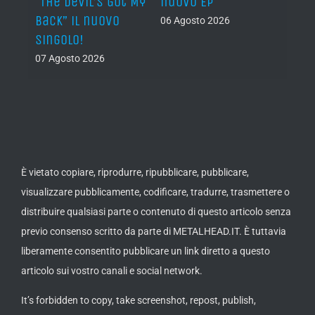
al
“The Devil’s Got My
nuovo EP
disco
Back” il nuovo
2027
06 Agosto 2026
singolo!
05 Ago
07 Agosto 2026
È vietato copiare, riprodurre, ripubblicare, pubblicare,
visualizzare pubblicamente, codificare, tradurre, trasmettere o
distribuire qualsiasi parte o contenuto di questo articolo senza
previo consenso scritto da parte di METALHEAD.IT. È tuttavia
liberamente consentito pubblicare un link diretto a questo
articolo sui vostro canali e social network.
It’s forbidden to copy, take screenshot, repost, publish,