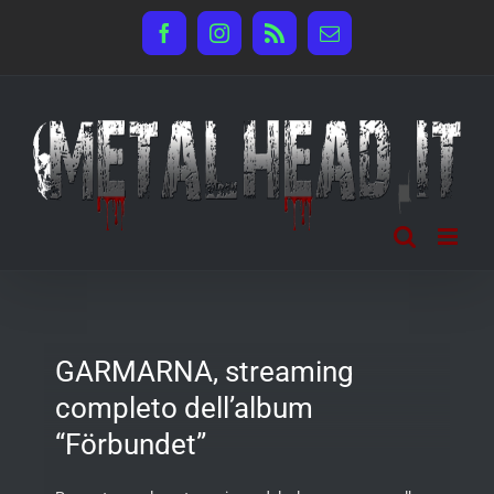
Salta
Facebook
Instagram
Rss
Email
al
contenuto
GARMARNA, streaming
completo dell’album
“Förbundet”