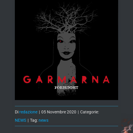
Di
redazione
|
05 Novembre 2020
|
Categorie:
NEWS
|
Tag:
news