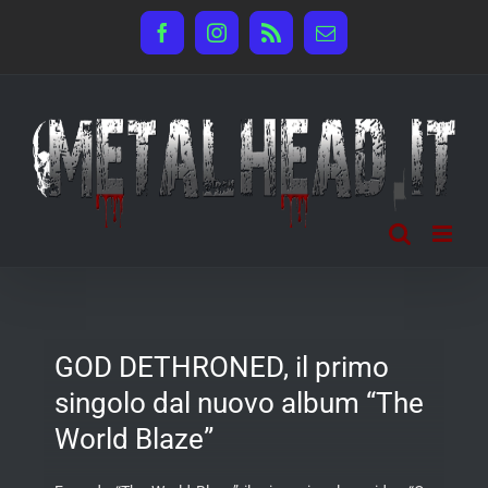
Salta
Facebook
Instagram
Rss
Email
al
contenuto
GOD DETHRONED, il primo
singolo dal nuovo album “The
World Blaze”