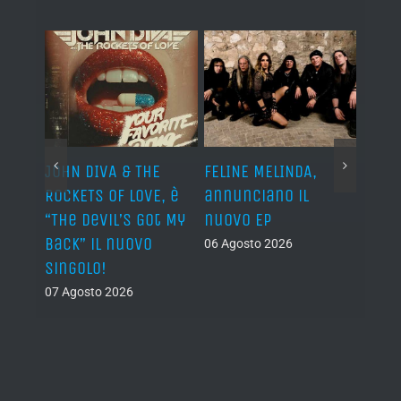
 & THE
FELINE MELINDA,
BELPHEGOR, conclusi
F LOVE, è
annunciano il
i lavori per il 13°
l’s Got My
nuovo EP
disco atteso per il
nuovo
2027
06 Agosto 2026
05 Agosto 2026
026