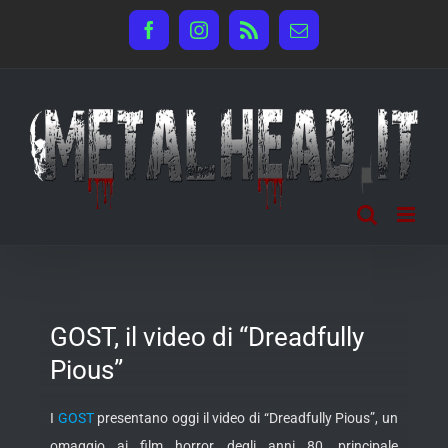
Salta
Facebook
Instagram
Rss
Email
al
contenuto
GOST, il video di “Dreadfully
Pious”
I
GOST
presentano oggi il video di “Dreadfully Pious”, un
omaggio ai film horror degli anni 80, principale