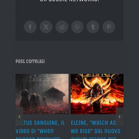
Facebook
X
Reddit
WhatsApp
Tumblr
Pinterest
Post correlati
ST, al
CULTUS SANGUINE, il
ELEINE, “Watch As
AVUL
video di “When
We Rise” dal nuovo
dei 