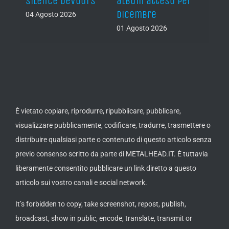
e
Silence Devours”
album atteso per
del 
a
dicembre
04 Agosto 2026
31 Lug
01 Agosto 2026
È vietato copiare, riprodurre, ripubblicare, pubblicare,
visualizzare pubblicamente, codificare, tradurre, trasmettere o
distribuire qualsiasi parte o contenuto di questo articolo senza
previo consenso scritto da parte di METALHEAD.IT. È tuttavia
liberamente consentito pubblicare un link diretto a questo
articolo sui vostro canali e social network.
It’s forbidden to copy, take screenshot, repost, publish,
broadcast, show in public, encode, translate, transmit or