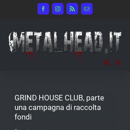
Salta
Facebook
Instagram
Rss
Email
al
contenuto
GRIND HOUSE CLUB, parte
una campagna di raccolta
fondi