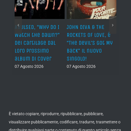
AVULSED, “Why Do I
JOHN DIVA & THE
FELIN
Watch the Dawn?”
ROCKETS OF LOVE, è
annu
dei Cartilage dal
“The Devil’s Got My
nuov
lith
loro prossimo
Back” il nuovo
06 Ago
nova
album di cover
singolo!
07 Agosto 2026
07 Agosto 2026
È vietato copiare, riprodurre, ripubblicare, pubblicare,
visualizzare pubblicamente, codificare, tradurre, trasmettere o
distribuire qualsiasi parte o contenuto di questo articolo senza