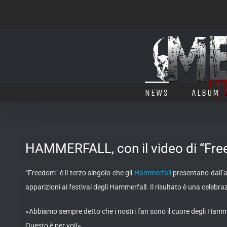
Salta
al
contenuto
NEWS
ALBUM
HAMMERFALL, con il video di “Fre
“Freedom” è il terzo singolo che gli
Hammerfall
presentano dall’al
apparizioni ai festival degli Hammerfall. Il risultato è una celebraz
«Abbiamo sempre detto che i nostri fan sono il cuore degli Hamm
Questo è per voi!»