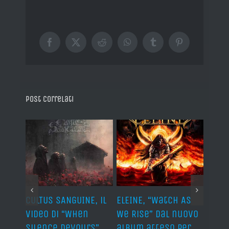
Facebook
X
Reddit
WhatsApp
Tumblr
Pinterest
Post correlati
ST, al
CULTUS SANGUINE, il
ELEINE, “Watch As
AVUL
video di “When
We Rise” dal nuovo
dei 
e
Silence Devours”
album atteso per
del 