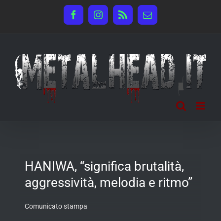
Salta
Facebook
Instagram
Rss
Email
al
contenuto
HANIWA, “significa brutalità,
aggressività, melodia e ritmo”
Comunicato stampa