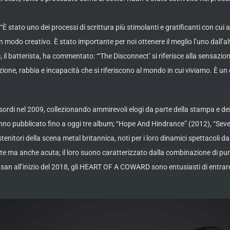
 “È stato uno dei processi di scrittura più stimolanti e gratificanti con cu
 modo creativo. È stato importante per noi ottenere il meglio l’uno dall’a
, il batterista, ha commentato: “‘The Disconnect’ si riferisce alla sensazi
razione, rabbia e incapacità che si riferiscono al mondo in cui viviamo. È 
i nel 2009, collezionando ammirevoli elogi da parte della stampa e dei fa
 pubblicato fino a oggi tre album; “Hope And Hindrance” (2012), “Severa
tori della scena metal britannica, noti per i loro dinamici spettacoli dal
e ma anche acuta; il loro suono caratterizzato dalla combinazione di pura
n all’inizio del 2018, gli HEART OF A COWARD sono entusiasti di entrare in