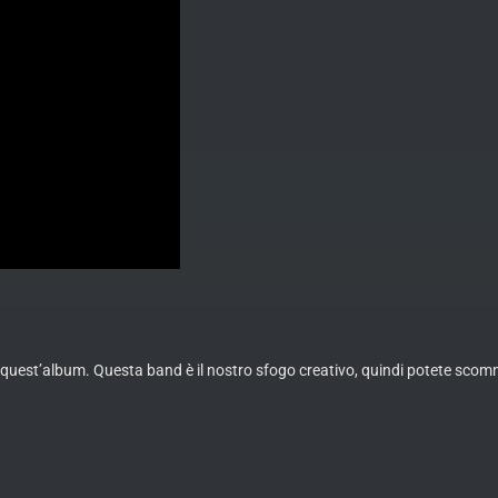
uest’album. Questa band è il nostro sfogo creativo, quindi potete scomme