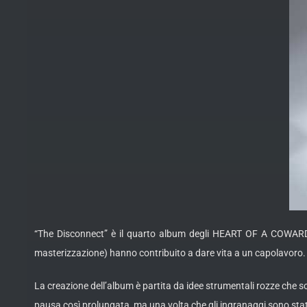
“The Disconnect” è il quarto album degli HEART OF A COWARD e 
masterizzazione) hanno contribuito a dare vita a un capolavoro. L
La creazione dell’album è partita da idee strumentali rozze che 
pausa così prolungata, ma una volta che gli ingranaggi sono stati o