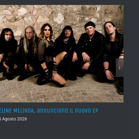
ELINE MELINDA, annunciano il nuovo EP
BELPH
attes
6 Agosto 2026
05 Ago