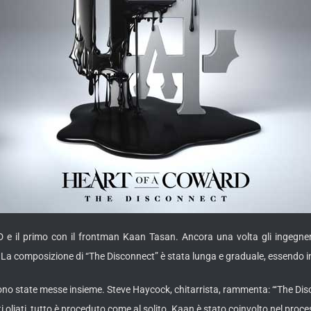
il primo con il frontman Kaan Tasan. Ancora una volta gli ingegneri d
a composizione di “The Disconnect” è stata lunga e graduale, essendo iniz
sono state messe insieme. Steve Haycock, chitarrista, rammenta: “‘The Dis
liati, tutto è proceduto come al solito. Kaan è stato coinvolto nel process