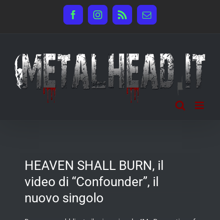
Salta
Facebook
Instagram
Rss
Email
al
contenuto
HEAVEN SHALL BURN, il
video di “Confounder”, il
nuovo singolo