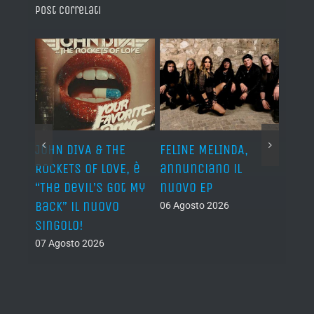
Post correlati
o I
JOHN DIVA & THE
FELINE MELINDA,
BELP
n?”
ROCKETS OF LOVE, è
annunciano il
i lav
al
“The Devil’s Got My
nuovo EP
disco
Back” il nuovo
2027
06 Agosto 2026
singolo!
05 Ago
07 Agosto 2026