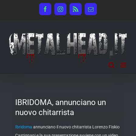
Salta
Facebook
Instagram
Rss
Email
al
contenuto
IBRIDOMA, annunciano un
nuovo chitarrista
Ibridoma
annunciano il nuovo chitarrista Lorenzo Fiskio
Castignani e la sua presentazione avviene con un video