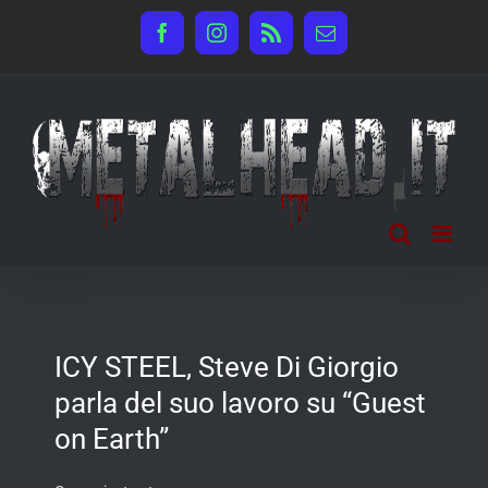
Salta
Facebook
Instagram
Rss
Email
al
contenuto
ICY STEEL, Steve Di Giorgio
parla del suo lavoro su “Guest
on Earth”