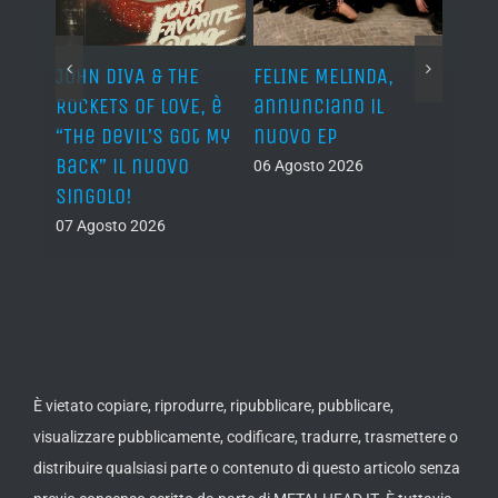
o I
JOHN DIVA & THE
FELINE MELINDA,
BELP
n?”
ROCKETS OF LOVE, è
annunciano il
i lav
al
“The Devil’s Got My
nuovo EP
disco
Back” il nuovo
2027
06 Agosto 2026
singolo!
05 Ago
07 Agosto 2026
È vietato copiare, riprodurre, ripubblicare, pubblicare,
visualizzare pubblicamente, codificare, tradurre, trasmettere o
distribuire qualsiasi parte o contenuto di questo articolo senza