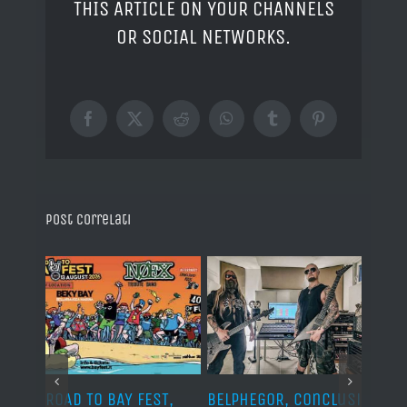
THIS ARTICLE ON YOUR CHANNELS
OR SOCIAL NETWORKS.
Facebook
X
Reddit
WhatsApp
Tumblr
Pinterest
Post correlati
ROAD TO BAY FEST,
BELPHEGOR, conclusi
GLEN