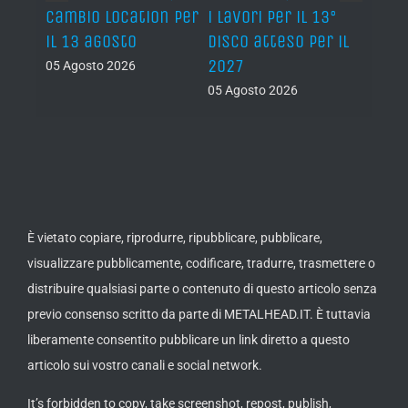
cambio location per
i lavori per il 13°
annu
ale
il 13 agosto
disco atteso per il
farà 
2027
05 Agosto 2026
05 Ago
05 Agosto 2026
È vietato copiare, riprodurre, ripubblicare, pubblicare,
visualizzare pubblicamente, codificare, tradurre, trasmettere o
distribuire qualsiasi parte o contenuto di questo articolo senza
previo consenso scritto da parte di METALHEAD.IT. È tuttavia
liberamente consentito pubblicare un link diretto a questo
articolo sui vostro canali e social network.
It’s forbidden to copy, take screenshot, repost, publish,