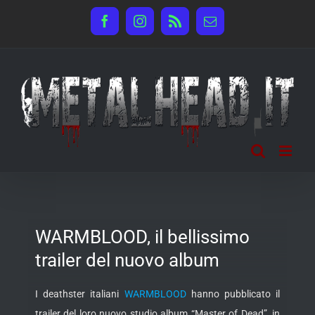
Salta
Facebook
Instagram
Rss
Email
al
contenuto
WARMBLOOD, il bellissimo
trailer del nuovo album
I deathster italiani
WARMBLOOD
hanno pubblicato il
trailer del loro nuovo studio album “Master of Dead”, in