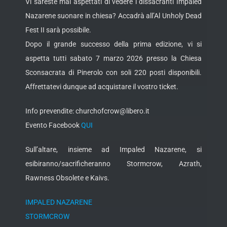
Vi sareste mai aspettati di vedere i dissacranti Impaled
Nazarene suonare in chiesa? Accadrà all’Al Unholy Dead
Fest II sarà possibile.
Dopo il grande successo della prima edizione, vi si
aspetta tutti sabato 7 marzo 2026 presso la Chiesa
Sconsacrata di Pinerolo con soli 220 posti disponibili.
Affrettatevi dunque ad acquistare il vostro ticket.
Info prevendite: churchofcrow@libero.it
Evento Facebook
QUI
Sull’altare, insieme ad Impaled Nazarene, si
esibiranno/sacrificheranno Stormcrow, Azrath,
Rawness Obsolete e Kaivs.
IMPALED NAZARENE
STORMCROW