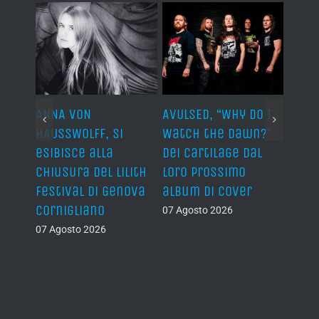
ARDS,
ANNA VON
AVULSED, “Why Do I
JOHN 
lo
HAUSSWOLFF, si
Watch the Dawn?”
ROCKE
esibisce alla
dei Cartilage dal
“The 
chiusura del Lilith
loro prossimo
Back”
Festival di Genova
album di cover
sing
Cornigliano
07 Agosto 2026
07 Ago
07 Agosto 2026