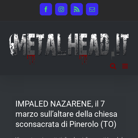
Salta
Facebook
Instagram
Rss
Email
al
contenuto
IMPALED NAZARENE, il 7
marzo sull’altare della chiesa
sconsacrata di Pinerolo (TO)