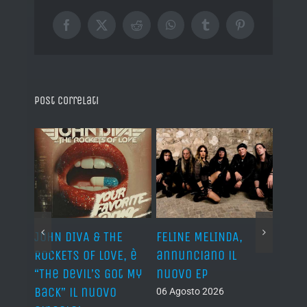
Facebook
X
Reddit
WhatsApp
Tumblr
Pinterest
Post correlati
o I
JOHN DIVA & THE
FELINE MELINDA,
BELP
n?”
ROCKETS OF LOVE, è
annunciano il
i lav
al
“The Devil’s Got My
nuovo EP
disco
Back” il nuovo
2027
06 Agosto 2026