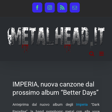
Salta
Facebook
Instagram
Rss
Email
al
contenuto
IMPERIA, nuova canzone dal
prossimo album “Better Days”
Anteprima dal nuovo album degli
Imperia
“Dark
Paradise”, la band symphonic metal con alla voce