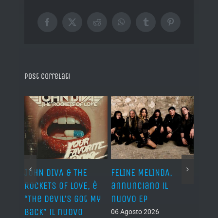
Facebook
X
Reddit
WhatsApp
Tumblr
Pinterest
Post correlati
o I
JOHN DIVA & THE
FELINE MELINDA,
BELP
n?”
ROCKETS OF LOVE, è
annunciano il
i lav
al
“The Devil’s Got My
nuovo EP
disco
Back” il nuovo
2027
06 Agosto 2026