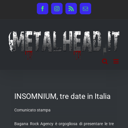
Salta
Facebook
Instagram
Rss
Email
al
contenuto
INSOMNIUM, tre date in Italia
Comunicato stampa
Bagana Rock Agency è orgogliosa di presentare le tre