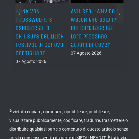
VON
AVULSED, “Why Do I
JOHN DIVA & THE
OLFF, si
Watch the Dawn?”
ROCKETS OF LOVE, 
ce alla
dei Cartilage dal
“The Devil’s Got 
ra del Lilith
loro prossimo
Back” il nuovo
al di Genova
album di cover
singolo!
liano
07 Agosto 2026
07 Agosto 2026
to 2026
È vietato copiare, riprodurre, ripubblicare, pubblicare,
visualizzare pubblicamente, codificare, tradurre, trasmettere o
distribuire qualsiasi parte o contenuto di questo articolo senza
previo consenso scritto da parte di METALHEAD.IT. È tuttavia