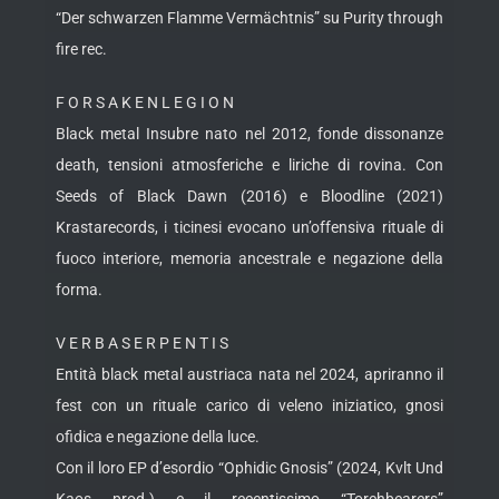
“Der schwarzen Flamme Vermächtnis” su Purity through
fire rec.
F O R S A K E N L E G I O N
Black metal Insubre nato nel 2012, fonde dissonanze
death, tensioni atmosferiche e liriche di rovina. Con
Seeds of Black Dawn (2016) e Bloodline (2021)
Krastarecords, i ticinesi evocano un’offensiva rituale di
fuoco interiore, memoria ancestrale e negazione della
forma.
V E R B A S E R P E N T I S
Entità black metal austriaca nata nel 2024, apriranno il
fest con un rituale carico di veleno iniziatico, gnosi
ofidica e negazione della luce.
Con il loro EP d’esordio “Ophidic Gnosis” (2024, Kvlt Und