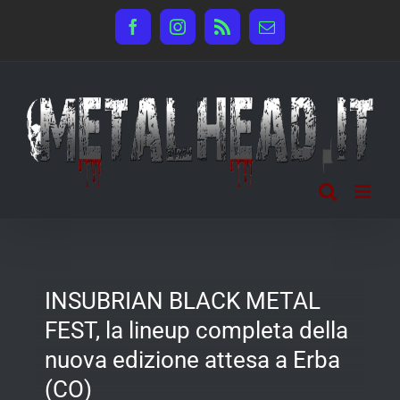
Salta
Facebook
Instagram
Rss
Email
al
contenuto
INSUBRIAN BLACK METAL
FEST, la lineup completa della
nuova edizione attesa a Erba
(CO)