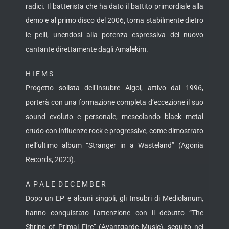
radici. Il batterista che ha dato il battito primordiale alla
demo e al primo disco del 2006, torna stabilmente dietro
le pelli, unendosi alla potenza espressiva del nuovo
cantante direttamente dagli Amalekim.
H I E M S
Progetto solista dell’insubre Algol, attivo dal 1996,
porterà con una formazione completa d’eccezione il suo
sound evoluto e personale, mescolando black metal
crudo con influenze rock e progressive, come dimostrato
nell’ultimo album “Stranger in a Wasteland” (Agonia
Records, 2023).
A P A L E D E C E M B E R
Dopo un EP e alcuni singoli, gli Insubri di Mediolanum,
hanno conquistato l’attenzione con il debutto “The
Shrine of Primal Fire” (Avantgarde Music), seguito nel