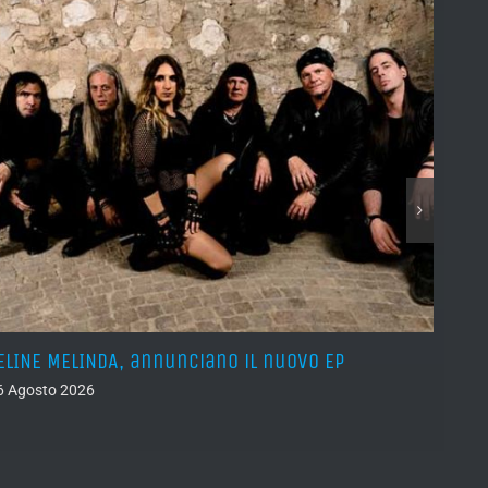
ELINE MELINDA, annunciano il nuovo EP
BELPH
attes
6 Agosto 2026
05 Ago