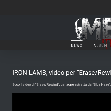
Salta
al
contenuto
NEWS
ALBUM
IRON LAMB, video per “Erase/Rew
Ecco il video di “Erase/Rewind”, canzone estratta da “Blue Haze”