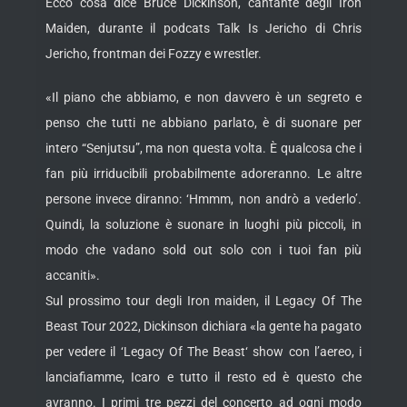
Ecco cosa dice Bruce Dickinson, cantante degli Iron
Maiden, durante il podcats Talk Is Jericho di Chris
Jericho, frontman dei Fozzy e wrestler.
«Il piano che abbiamo, e non davvero è un segreto e
penso che tutti ne abbiano parlato, è di suonare per
intero “Senjutsu”, ma non questa volta. È qualcosa che i
fan più irriducibili probabilmente adoreranno. Le altre
persone invece diranno: ‘Hmmm, non andrò a vederlo’.
Quindi, la soluzione è suonare in luoghi più piccoli, in
modo che vadano sold out solo con i tuoi fan più
accaniti».
Sul prossimo tour degli Iron maiden, il Legacy Of The
Beast Tour 2022, Dickinson dichiara «la gente ha pagato
per vedere il ‘Legacy Of The Beast‘ show con l’aereo, i
lanciafiamme, Icaro e tutto il resto ed è questo che
avranno. I primi tre pezzi del concerto ad ogni modo