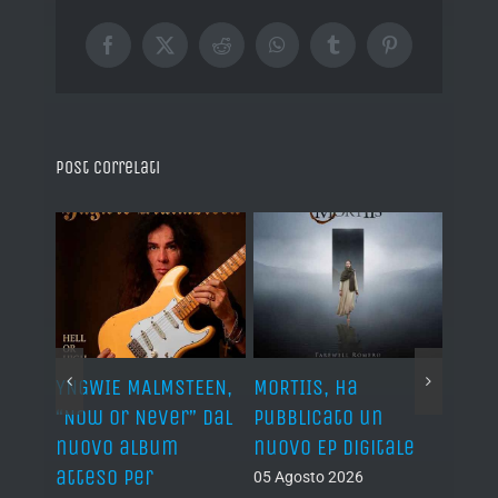
Facebook
X
Reddit
WhatsApp
Tumblr
Pinterest
Post correlati
YNGWIE MALMSTEEN,
MORTIIS, ha
ROAD 
non
“Now Or Never” dal
pubblicato un
camb
nuovo album
nuovo EP digitale
il 13
atteso per
05 Agosto 2026
05 Ago