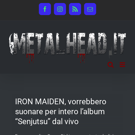
Salta
Facebook
Instagram
Rss
Email
al
contenuto
IRON MAIDEN, vorrebbero
suonare per intero l’album
“Senjutsu” dal vivo