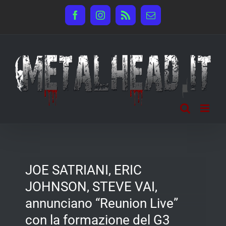
Salta
Facebook
Instagram
Rss
Email
al
contenuto
JOE SATRIANI, ERIC
JOHNSON, STEVE VAI,
annunciano “Reunion Live”
con la formazione del G3