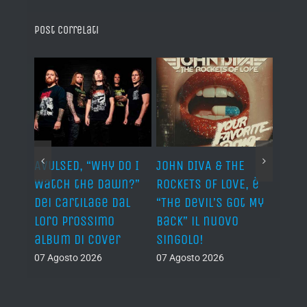
Post correlati
AVULSED, “Why Do I
JOHN DIVA & THE
FELIN
Watch the Dawn?”
ROCKETS OF LOVE, è
annu
dei Cartilage dal
“The Devil’s Got My
nuov
lith
loro prossimo
Back” il nuovo
06 Ago
nova
album di cover
singolo!
07 Agosto 2026
07 Agosto 2026