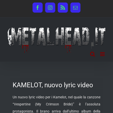
Salta
Facebook
Instagram
Rss
Email
al
contenuto
KAMELOT, nuovo lyric video
Un nuovo lyric video per i Kamelot, nel quale la canzone
“Vespertine (My Crimson Bride)” è l’assoluta
protagonista. Il brano
arriva dall’ultimo album della