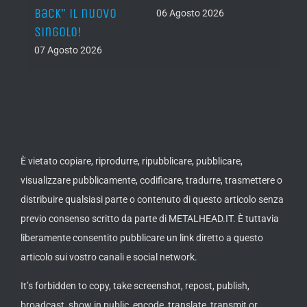
Back” il nuovo
2027
06 Agosto 2026
singolo!
05 Ago
07 Agosto 2026
È vietato copiare, riprodurre, ripubblicare, pubblicare,
visualizzare pubblicamente, codificare, tradurre, trasmettere o
distribuire qualsiasi parte o contenuto di questo articolo senza
previo consenso scritto da parte di METALHEAD.IT. È tuttavia
liberamente consentito pubblicare un link diretto a questo
articolo sui vostro canali e social network.
It’s forbidden to copy, take screenshot, repost, publish,
broadcast, show in public, encode, translate, transmit or