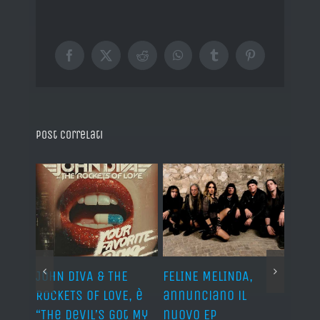
Facebook
X
Reddit
WhatsApp
Tumblr
Pinterest
Post correlati
o I
JOHN DIVA & THE
FELINE MELINDA,
BELP
n?”
ROCKETS OF LOVE, è
annunciano il
i lav
al
“The Devil’s Got My
nuovo EP
disco