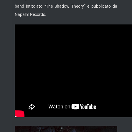
band intitolato “The Shadow Theory” e pubblicato da
Napalm Records.