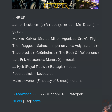
LINE-UP:
Jarno Keskinen (ex-Virtuocity, ex-Let Me Dream) –
guitars
Markku Kuikka (Status Minor, Agonizer, Crow’s Flight,
The Ragged Saints, Imperium, ex-Volymian, ex–
Thaurorod, ex–Grönholm, ex–The Book Of Reflections /
Lars Erik Mattson, ex-Mantra X) – vocals
JJ Hjelt (Royal Truck, ex-Battagia) – bass
Robert Leksis – keyboards
Make Lievonen (Embassy of Silence) – drums
Di
redazione666
|
29 Giugno 2018
|
Categorie:
NEWS
|
Tag:
news