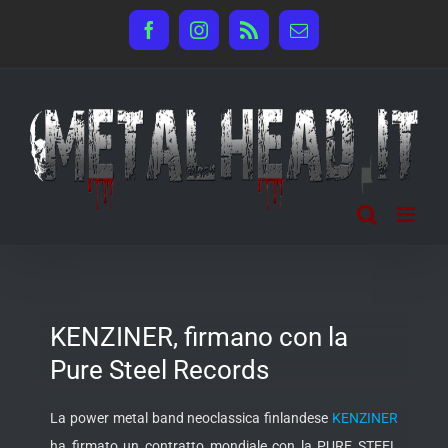
Salta
Facebook
Instagram
Rss
Email
al
contenuto
KENZINER, firmano con la
Pure Steel Records
La power metal band neoclassica finlandese
KENZINER
ha firmato un contratto mondiale con la PURE STEEL