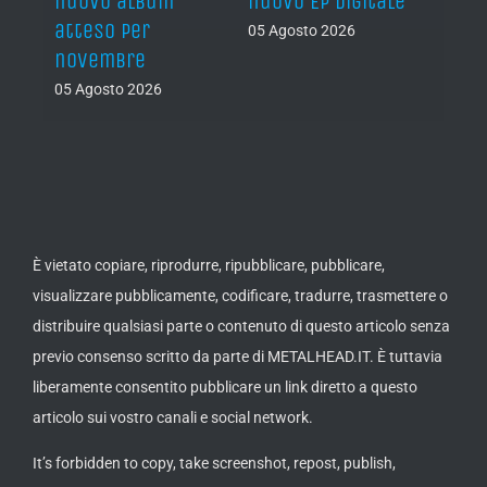
nuovo album
nuovo EP digitale
il 13
atteso per
05 Agosto 2026
05 Ago
novembre
05 Agosto 2026
È vietato copiare, riprodurre, ripubblicare, pubblicare,
visualizzare pubblicamente, codificare, tradurre, trasmettere o
distribuire qualsiasi parte o contenuto di questo articolo senza
previo consenso scritto da parte di METALHEAD.IT. È tuttavia
liberamente consentito pubblicare un link diretto a questo
articolo sui vostro canali e social network.
It’s forbidden to copy, take screenshot, repost, publish,