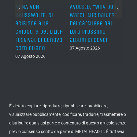
ARDS,
ANNA VON
AVULSED, “Why Do I
JOHN 
lo
HAUSSWOLFF, si
Watch the Dawn?”
ROCKE
esibisce alla
dei Cartilage dal
“The 
chiusura del Lilith
loro prossimo
Back”
Festival di Genova
album di cover
sing
Cornigliano
07 Agosto 2026
07 Ago
07 Agosto 2026
È vietato copiare, riprodurre, ripubblicare, pubblicare,
visualizzare pubblicamente, codificare, tradurre, trasmettere o
distribuire qualsiasi parte o contenuto di questo articolo senza
previo consenso scritto da parte di METALHEAD.IT. È tuttavia