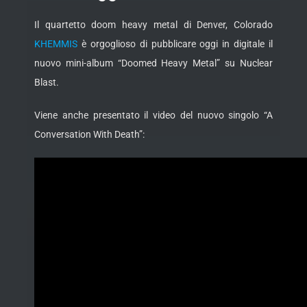
Il quartetto doom heavy metal di Denver, Colorado
KHEMMIS
è orgoglioso di pubblicare oggi in digitale il
nuovo mini-album “Doomed Heavy Metal” su Nuclear
Blast.
Viene anche presentato il video del nuovo singolo “A
Conversation With Death”: