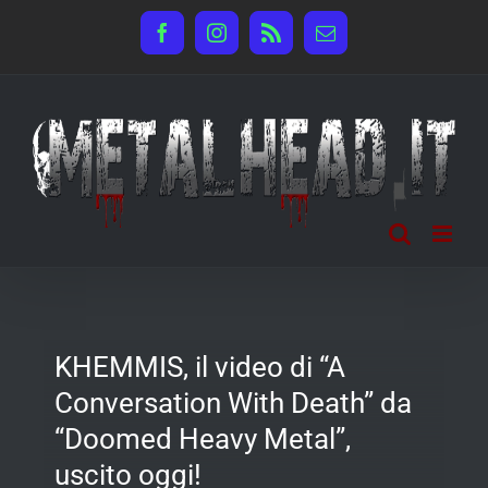
Salta
Facebook
Instagram
Rss
Email
al
contenuto
KHEMMIS, il video di “A
Conversation With Death” da
“Doomed Heavy Metal”,
uscito oggi!