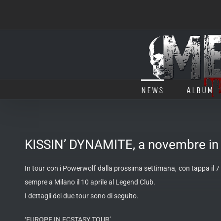
Salta
al
contenuto
NEWS
ALBUM
KISSIN’ DYNAMITE, a novembre in It
In tour con i Powerwolf dalla prossima settimana, con tappa il 7
sempre a Milano il 10 aprile al Legend Club.
I dettagli dei due tour sono di seguito.
‘EUROPE IN ECSTASY TOUR’