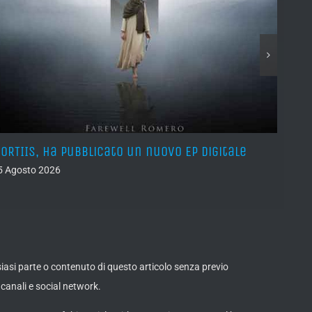
ORTIIS, ha pubblicato un nuovo EP digitale
ROAD 
agos
5 Agosto 2026
05 Ago
lsiasi parte o contenuto di questo articolo senza previo
canali e social network.