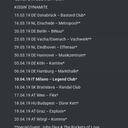
KISSIN’ DYNAMITE
15.03.19 DE Osnabrück – Bastard Club*
16.03.19 NL Enschede – Metropool**
20.03.19 DE Berlin – BiNuu*
23.03.19 DE Vacha/Eisenach – Vachwerk**
29.03.19 NL Eindhoven – Effenaar*
30.03.19 DE Hannover – Musikzentrum*
05.04.19 DE Köln – Kantine*
06.04.19 DE Hamburg – Markthalle*
10.04.19 IT Milano – Legend Club*
16.04.19 SK Bratislava – Randal Club
17.04.19 AT Wien – Flex*
18.04.19 HU Budapest – Dürer Kert*
19.04.19 AT Graz – Explosiv*
20.04.19 AT Wörgl – Komma*
*Special Guest: John Diva & The Rockets of Love