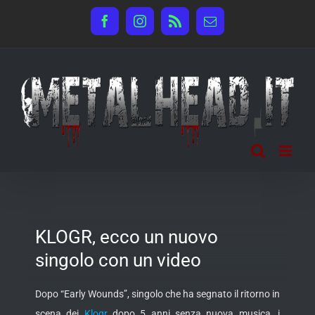
Salta
Facebook
Instagram
Rss
Email
al
contenuto
KLOGR, ecco un nuovo
singolo con un video
Dopo “Early Wounds”, singolo che ha segnato il ritorno in
scena dei
Klogr
dopo 5 anni senza nuova musica, i