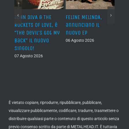
o I
JOHN DIVA & THE
FELINE MELINDA,
BELP
n?”
ROCKETS OF LOVE, è
annunciano il
i lav
al
“The Devil’s Got My
nuovo EP
disco
Back” il nuovo
2027
06 Agosto 2026
singolo!
05 Ago
07 Agosto 2026
È vietato copiare, riprodurre, ripubblicare, pubblicare,
visualizzare pubblicamente, codificare, tradurre, trasmettere o
distribuire qualsiasi parte o contenuto di questo articolo senza
previo consenso scritto da parte di METALHEAD.IT. È tuttavia