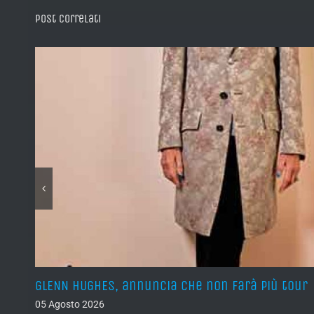
Post correlati
iù tour
YNGWIE MALMSTEEN, “Now Or Never” dal nuo
album atteso per novembre