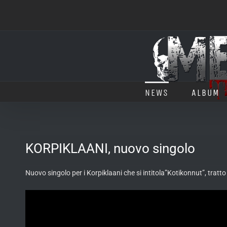
Salta
al
contenuto
NEWS
ALBUM
KORPIKLAANI, nuovo singolo
Nuovo singolo per i Korpiklaani che si intitola”Kotikonnut”, tratto