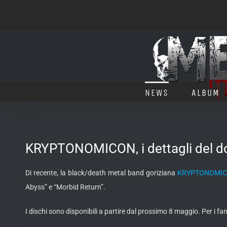
Salta
al
contenuto
NEWS
ALBUM
KRYPTONOMICON, i dettagli del d
Di recente, la black/death metal band goriziana
KRYPTONOMI
Abyss” e “Morbid Return”.
I dischi sono disponibili a partire dal prossimo 8 maggio. Per i 