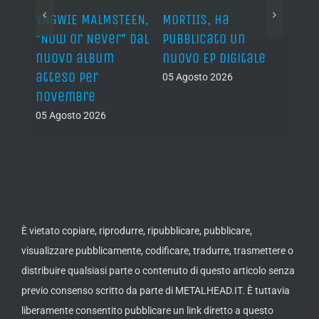
YNGWIE MALMSTEEN,
MORTIIS, ha
ROAD 
non
“Now Or Never” dal
pubblicato un
camb
nuovo album
nuovo EP digitale
il 13
atteso per
05 Agosto 2026
05 Ago
novembre
05 Agosto 2026
È vietato copiare, riprodurre, ripubblicare, pubblicare,
visualizzare pubblicamente, codificare, tradurre, trasmettere o
distribuire qualsiasi parte o contenuto di questo articolo senza
previo consenso scritto da parte di METALHEAD.IT. È tuttavia
liberamente consentito pubblicare un link diretto a questo