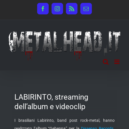
Salta
Facebook
Instagram
Rss
Email
al
contenuto
LABIRINTO, streaming
dell’album e videoclip
I brasiliani Labirinto, band post rock-metal, hanno
realizzato l’album “Gehenna” per la
Dissenso Records
.