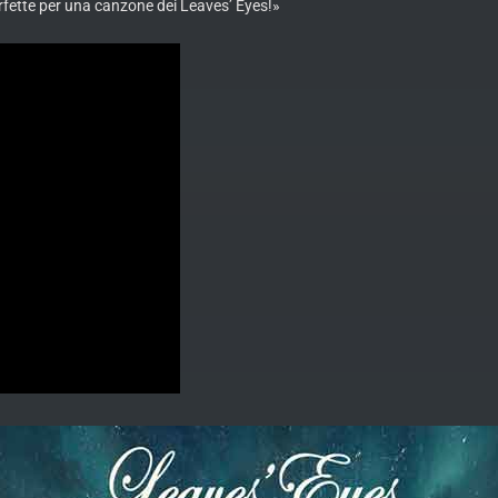
fette per una canzone dei Leaves’ Eyes!»