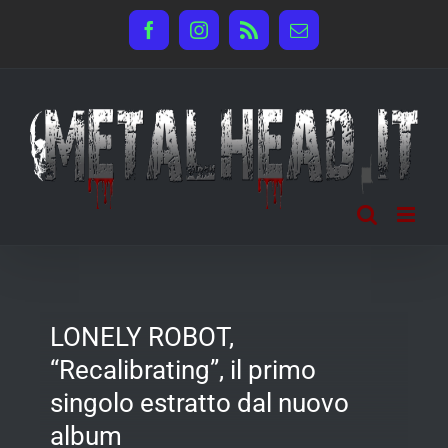
Salta
Facebook
Instagram
Rss
Email
al
contenuto
LONELY ROBOT,
“Recalibrating”, il primo
singolo estratto dal nuovo
album