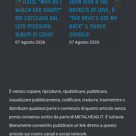
AVULSED, “Why Do I
JOHN DIVA & THE
FELIN
Watch the Dawn?”
ROCKETS OF LOVE, è
annu
dei Cartilage dal
“The Devil’s Got My
nuov
lith
loro prossimo
Back” il nuovo
06 Ago
nova
album di cover
singolo!
07 Agosto 2026
07 Agosto 2026
È vietato copiare, riprodurre, ripubblicare, pubblicare,
visualizzare pubblicamente, codificare, tradurre, trasmettere o
distribuire qualsiasi parte o contenuto di questo articolo senza
previo consenso scritto da parte di METALHEAD.IT. È tuttavia
liberamente consentito pubblicare un link diretto a questo
articolo sui vostro canali e social network.