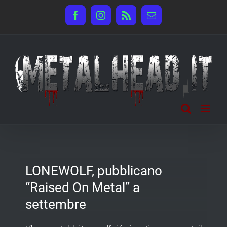
Salta
Facebook
Instagram
Rss
Email
al
contenuto
LONEWOLF, pubblicano
“Raised On Metal” a
settembre