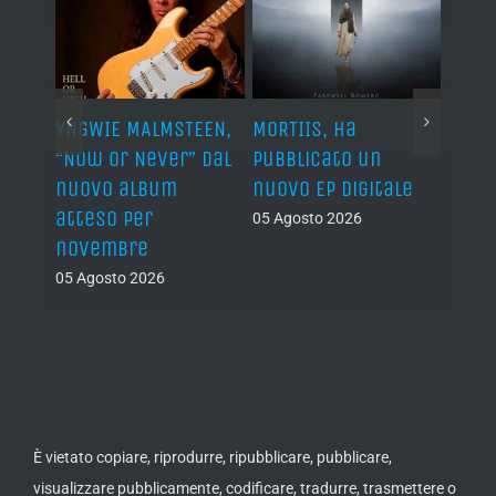
YNGWIE MALMSTEEN,
MORTIIS, ha
ROAD 
non
“Now Or Never” dal
pubblicato un
camb
nuovo album
nuovo EP digitale
il 13
atteso per
05 Agosto 2026
05 Ago
novembre
05 Agosto 2026
È vietato copiare, riprodurre, ripubblicare, pubblicare,
visualizzare pubblicamente, codificare, tradurre, trasmettere o