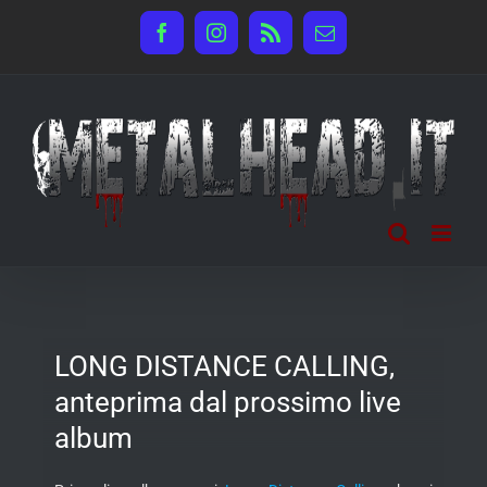
Salta
Facebook
Instagram
Rss
Email
al
contenuto
LONG DISTANCE CALLING,
anteprima dal prossimo live
album