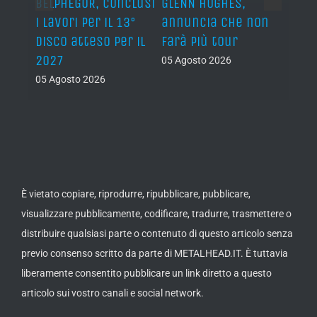
BELPHEGOR, conclusi
GLENN HUGHES,
YNGW
i lavori per il 13°
annuncia che non
“Now
disco atteso per il
farà più tour
nuov
2027
atte
05 Agosto 2026
nove
05 Agosto 2026
05 Ago
È vietato copiare, riprodurre, ripubblicare, pubblicare,
visualizzare pubblicamente, codificare, tradurre, trasmettere o
distribuire qualsiasi parte o contenuto di questo articolo senza
previo consenso scritto da parte di METALHEAD.IT. È tuttavia
liberamente consentito pubblicare un link diretto a questo
articolo sui vostro canali e social network.