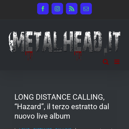
Salta
Facebook
Instagram
Rss
Email
al
contenuto
LONG DISTANCE CALLING,
“Hazard”, il terzo estratto dal
nuovo live album