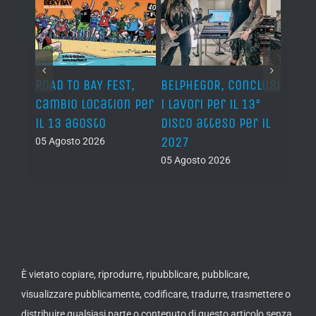
ROAD TO BAY FEST,
BELPHEGOR, conclusi
GLEN
cambio location per
i lavori per il 13°
annu
ale
il 13 agosto
disco atteso per il
farà 
2027
05 Agosto 2026
05 Ago
05 Agosto 2026
È vietato copiare, riprodurre, ripubblicare, pubblicare,
visualizzare pubblicamente, codificare, tradurre, trasmettere o
distribuire qualsiasi parte o contenuto di questo articolo senza