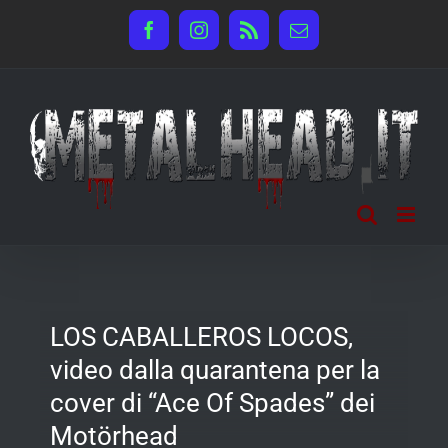
Salta
Facebook
Instagram
Rss
Email
al
contenuto
LOS CABALLEROS LOCOS,
video dalla quarantena per la
cover di “Ace Of Spades” dei
Motörhead