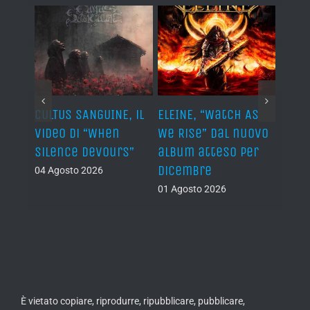
ST, al
CULTUS SANGUINE, il
ELEINE, “Watch As
AVUL
video di “When
We Rise” dal nuovo
dei 
e
Silence Devours”
album atteso per
del 
a
dicembre
04 Agosto 2026
31 Lug
01 Agosto 2026
È vietato copiare, riprodurre, ripubblicare, pubblicare,