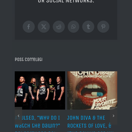
OR SOCIAL NETWORKS.
Facebook
X
Reddit
WhatsApp
Tumblr
Pinterest
Post correlati
AVULSED, “Why Do I
JOHN DIVA & THE
FELIN
Watch the Dawn?”
ROCKETS OF LOVE, è
annu