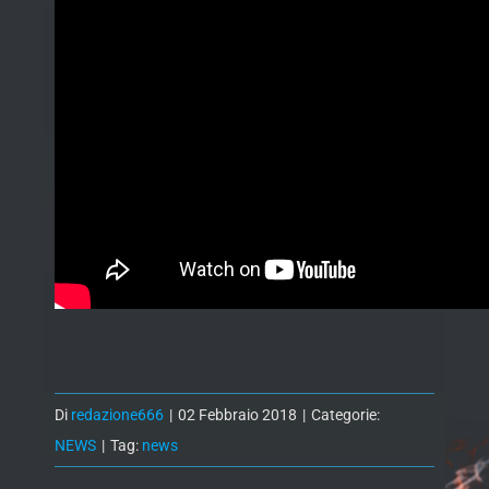
Di
redazione666
|
02 Febbraio 2018
|
Categorie:
NEWS
|
Tag:
news