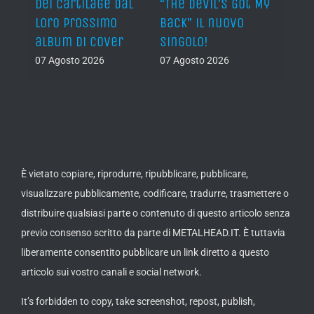
dei Cartilage dal
“The Devil’s Got My
nuov
lith
loro prossimo
Back” il nuovo
06 Ago
nova
album di cover
singolo!
07 Agosto 2026
07 Agosto 2026
È vietato copiare, riprodurre, ripubblicare, pubblicare,
visualizzare pubblicamente, codificare, tradurre, trasmettere o
distribuire qualsiasi parte o contenuto di questo articolo senza
previo consenso scritto da parte di METALHEAD.IT. È tuttavia
liberamente consentito pubblicare un link diretto a questo
articolo sui vostro canali e social network.
It’s forbidden to copy, take screenshot, repost, publish,