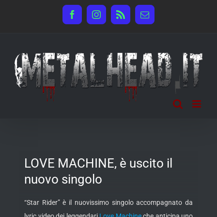
Salta
Facebook
Instagram
Rss
Email
al
contenuto
LOVE MACHINE, è uscito il
nuovo singolo
“Star Rider” è il nuovissimo singolo accompagnato da
lyric video dei leggendari
Love Machine
che anticipa uno