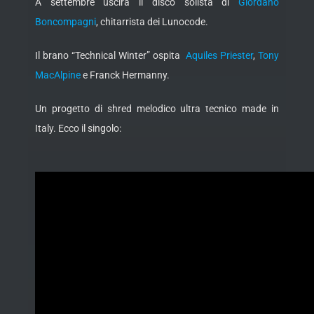
A settembre uscirà il disco solista di
Giordano
Boncompagni
, chitarrista dei Lunocode.
Il brano “Technical Winter” ospita
Aquiles Priester
,
Tony
MacAlpine
e Franck Hermanny.
Un progetto di shred melodico ultra tecnico made in
Italy. Ecco il singolo: