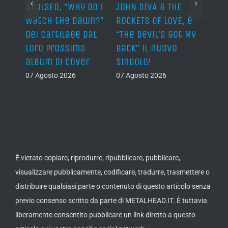
AVULSED, “Why Do I
JOHN DIVA & THE
FELIN
Watch the Dawn?”
ROCKETS OF LOVE, è
annu
dei Cartilage dal
“The Devil’s Got My
nuov
lith
loro prossimo
Back” il nuovo
06 Ago
nova
album di cover
singolo!
07 Agosto 2026
07 Agosto 2026
È vietato copiare, riprodurre, ripubblicare, pubblicare,
visualizzare pubblicamente, codificare, tradurre, trasmettere o
distribuire qualsiasi parte o contenuto di questo articolo senza
previo consenso scritto da parte di METALHEAD.IT. È tuttavia
liberamente consentito pubblicare un link diretto a questo