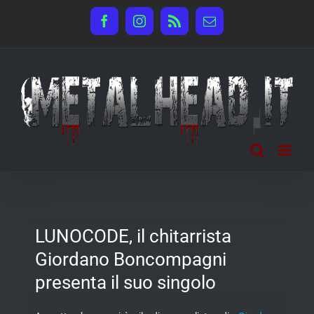
Salta
Facebook
Instagram
Rss
Email
al
contenuto
LUNOCODE, il chitarrista
Giordano Boncompagni
presenta il suo singolo