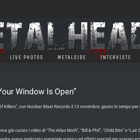
LIVE PHOTOS
METALSIDE
INTERVISTE
“Your Window Is Open”
f Killers”, con Nuclear Blast Records il 13 novembre, giusto in tempo per 
eva già curato i video di “The Atlas Moth”, “Bill & Phil”, “Child Bite” e “Lair
adra aveva realizzato materiale scenico ed effetti speciali per svariati artis