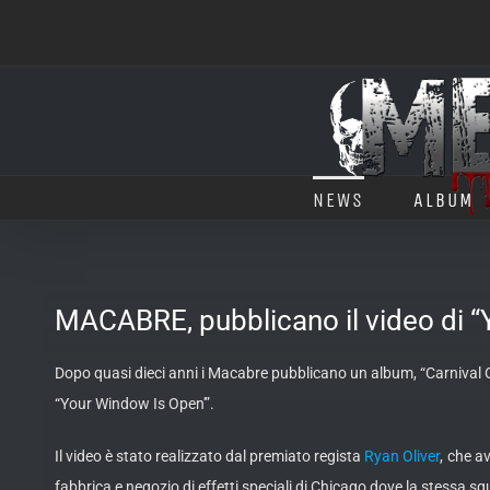
Salta
al
contenuto
NEWS
ALBUM
MACABRE, pubblicano il video di 
Dopo quasi dieci anni i Macabre pubblicano un album, “Carnival O
“Your Window Is Open'”.
Il video è stato realizzato dal premiato regista
Ryan Oliver
, che av
fabbrica e negozio di effetti speciali di Chicago dove la stessa squ