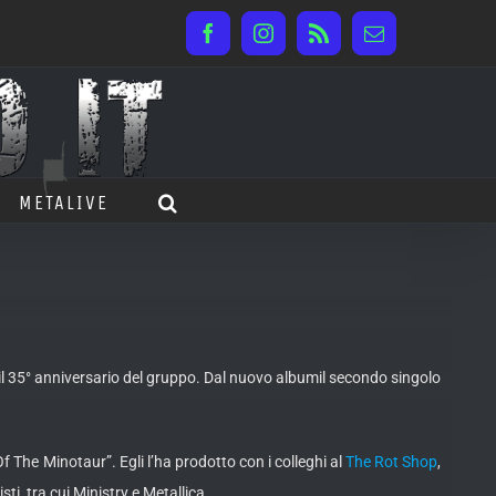
Facebook
Instagram
Rss
Email
METALIVE
il 35° anniversario del gruppo. Dal nuovo albumil secondo singolo
 Of The Minotaur”. Egli l’ha prodotto con i colleghi al
The Rot Shop
,
ti, tra cui Ministry e Metallica.