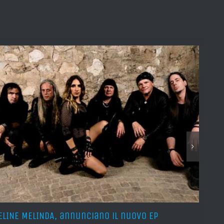
ELINE MELINDA, annunciano il nuovo EP
BELPH