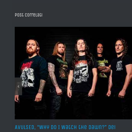
Post correlati
sura
AVULSED, “Why Do I Watch the Dawn?” dei