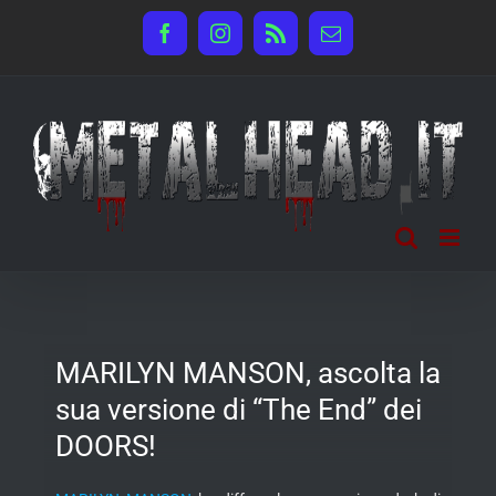
Salta
Facebook
Instagram
Rss
Email
al
contenuto
MARILYN MANSON, ascolta la
sua versione di “The End” dei
DOORS!