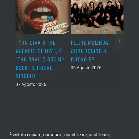
o I
JOHN DIVA & THE
FELINE MELINDA,
BELP
n?”
ROCKETS OF LOVE, è
annunciano il
i lav
al
“The Devil’s Got My
nuovo EP
disco
Back” il nuovo
2027
06 Agosto 2026
singolo!
05 Ago
07 Agosto 2026
È vietato copiare, riprodurre, ripubblicare, pubblicare,