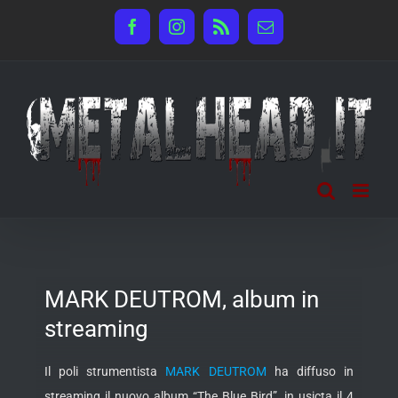
Salta
Facebook
Instagram
Rss
Email
al
contenuto
MARK DEUTROM, album in
streaming
Il poli strumentista
MARK DEUTROM
ha diffuso in
streaming il nuovo album “The Blue Bird”, in usicta il 4