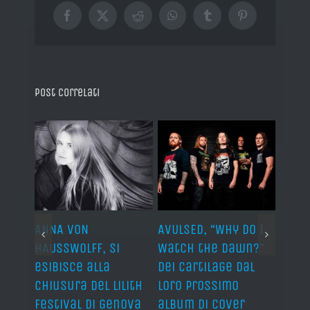
Facebook
X
Reddit
WhatsApp
Tumblr
Pinterest
Post correlati
ARDS,
ANNA VON
AVULSED, “Why Do I
JOHN 
lo
HAUSSWOLFF, si
Watch the Dawn?”
ROCKE
esibisce alla
dei Cartilage dal
“The 
chiusura del Lilith
loro prossimo
Back”
Festival di Genova
album di cover
sing