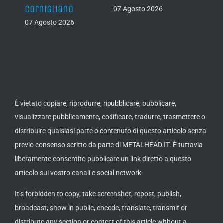
Cornigliano
07 Agosto 2026
07 Ago
07 Agosto 2026
È vietato copiare, riprodurre, ripubblicare, pubblicare,
visualizzare pubblicamente, codificare, tradurre, trasmettere o
distribuire qualsiasi parte o contenuto di questo articolo senza
previo consenso scritto da parte di METALHEAD.IT. È tuttavia
liberamente consentito pubblicare un link diretto a questo
articolo sui vostro canali e social network.
It’s forbidden to copy, take screenshot, repost, publish,
broadcast, show in public, encode, translate, transmit or
distribute any section or content of this article without a